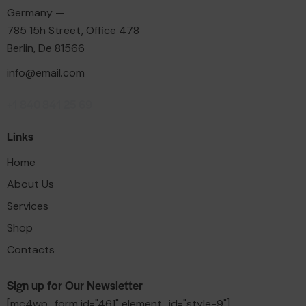
Germany —
785 15h Street, Office 478
Berlin, De 81566
info@email.com
+1 840 841 25 69
Links
Home
About Us
Services
Shop
Contacts
Sign up for Our Newsletter
[mc4wp_form id="461" element_id="style-9"]