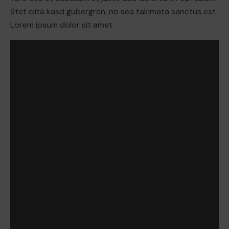
Stet clita kasd gubergren, no sea takimata sanctus est
Lorem ipsum dolor sit amet.